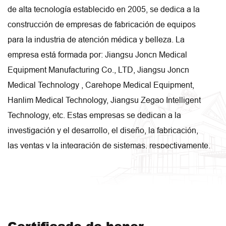
de alta tecnología establecido en 2005, se dedica a la
construcción de empresas de fabricación de equipos
para la industria de atención médica y belleza. La
empresa está formada por: Jiangsu Joncn Medical
Equipment Manufacturing Co., LTD, Jiangsu Joncn
Medical Technology , Carehope Medical Equipment,
Hanlim Medical Technology, Jiangsu Zegao Intelligent
Technology, etc. Estas empresas se dedican a la
investigación y el desarrollo, el diseño, la fabricación,
las ventas y la integración de sistemas, respectivamente.
Nuestra empresa tiene una superficie de 50 acres, con
un área de producción de 48.000 metros cuadrados.
Además, el carrito de belleza para el cuidado médico y
de la salud, la cama de hospital de belleza para el
cuidado médico y de la salud, el botiquín de belleza
Certificado de honor