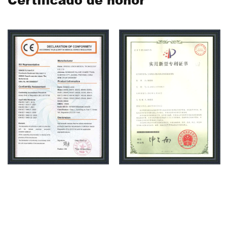
para el cuidado médico y de la salud, los productos de la
serie de estantes de belleza para el cuidado médico y
de la salud se exportan a más de 50 países y regiones, y
son ampliamente bienvenidos por el sector público,
privado y hospitales de inversión extranjera, residencias
de ancianos, salones de belleza. Carehope como
empresa de fabricación de alta tecnología
Empresas,
está especializada en investigación y desarrollo de
carros médicos, la empresa se adhiere a la innovación
independiente, utiliza nueva tecnología y nuevos
materiales para mejorar la eficiencia de la producción, el
taller utiliza la línea de montaje de producción industrial
JEMP, con un taller estándar completo de productos
JEMP, un taller de producción no estándar, Taller de
procesamiento de chapa, taller de moldes, taller de