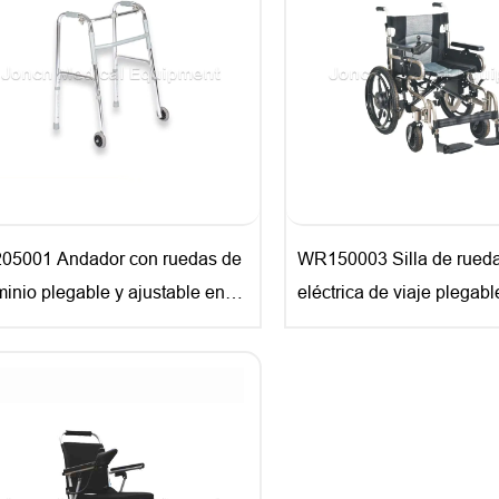
05001 Andador con ruedas de
WR150003 Silla de rued
minio plegable y ajustable en
eléctrica de viaje plegabl
ra para rehabilitación y soporte
Silla de ruedas eléctrica 
a caminar
discapacitados