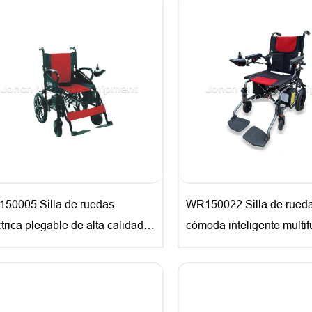
50005 Silla de ruedas
WR150022 Silla de rueda
trica plegable de alta calidad
cómoda inteligente multif
 ruedas eléctricas motorizadas
para uso en rehabilitació
a personas mayores