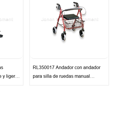
as
RL350017 Andador con andador
e y ligera
para silla de ruedas manual
para
multiusos con frenos