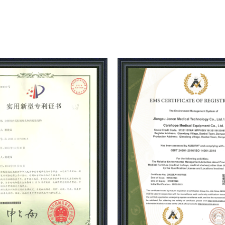
desarrollo de carros médicos, l
independiente, utiliza nueva te
eficiencia de la producción, el t
industrial JEMP, con un taller 
producción no estándar, Taller 
de producción de piezas JEMP, 
El taller de moldeo por inyecci
primas, la capacidad de produc
unidades de carritos de bellez
de las empresas con mayor cap
La empresa ha pasado la certifi
computadora, certificación de
certificación CE, CE ROHS1.2.3.
productos y presentación de pr
se ha adherido a la filosofía 