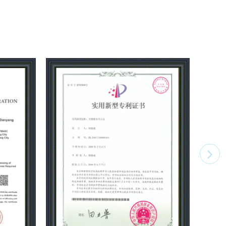
a empresa se adhiere a la innovación
cnología y nuevos materiales para mejorar la
aller utiliza la línea de montaje de producción
estándar completo de productos JEMP, un taller de
de procesamiento de chapa, taller de moldes, taller
lo que reduce aún más el costo de los productos.
ón comienza la producción a partir de materias
ción diaria es de aproximadamente 5,000
a para el cuidado médico y de la salud, somos una
acidad de producción en China.
cación obligatoria nacional 3C nativa de
 sistema de gestión ISO9001, ISO14001, ISO45001,
4. certificación, presentación de registro de
oducción, etc. Joncn Medical Equipment siempre
corporativa de "Somos fabricantes y sabemos cómo