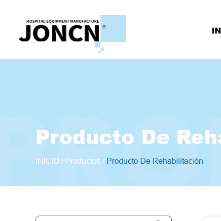
IN
Producto De Reh
INICIO
/
Productos
/
Producto De Rehabilitación