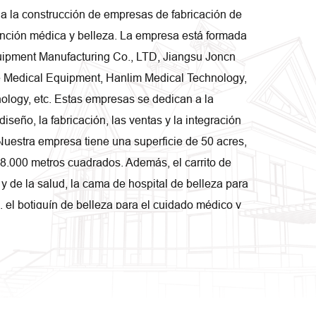
 a la construcción de empresas de fabricación de
tención médica y belleza. La empresa está formada
uipment Manufacturing Co., LTD, Jiangsu Joncn
 Medical Equipment, Hanlim Medical Technology,
ology, etc. Estas empresas se dedican a la
 diseño, la fabricación, las ventas y la integración
Nuestra empresa tiene una superficie de 50 acres,
8.000 metros cuadrados. Además, el carrito de
y de la salud, la cama de hospital de belleza para
, el botiquín de belleza para el cuidado médico y
 serie de estantes de belleza para el cuidado
an a más de 50 países y regiones, y son
sector público, privado y hospitales de inversión
ianos, salones de belleza. Carehope como empresa
ía
Empresas, está especializada en investigación y