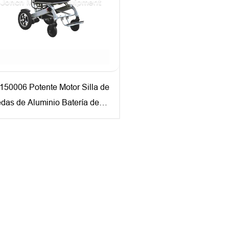
50006 Potente Motor Silla de
das de Aluminio Batería de
o Silla de Ruedas eléctrica
able Liviana portátil para
ianos