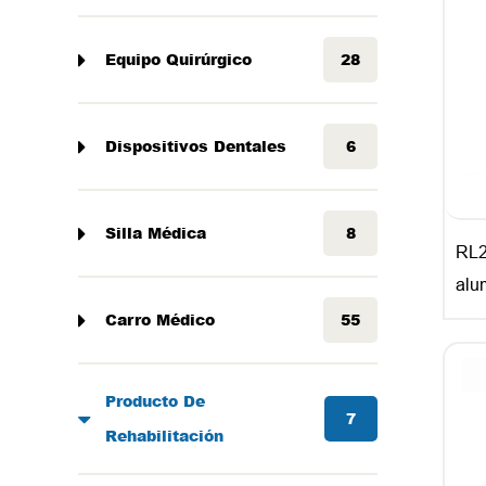
Equipo Quirúrgico
28
Dispositivos Dentales
6
Silla Médica
8
RL2
alu
altu
Carro Médico
55
par
Producto De
7
Rehabilitación