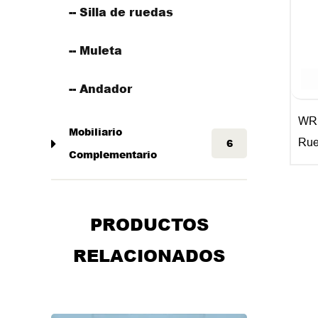
-- Silla de ruedas
-- Muleta
-- Andador
WR1
Mobiliario
Rue
6
Complementario
Liti
Pleg
Anc
PRODUCTOS
RELACIONADOS