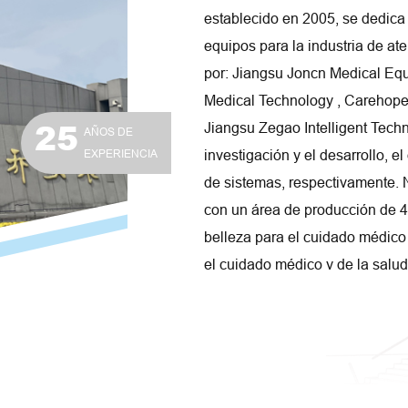
establecido en 2005, se dedica
equipos para la industria de a
por: Jiangsu Joncn Medical Eq
Medical Technology , Carehope
25
Jiangsu Zegao Intelligent Techn
AÑOS DE
EXPERIENCIA
investigación y el desarrollo, el
de sistemas, respectivamente. 
con un área de producción de 4
belleza para el cuidado médico 
el cuidado médico y de la salud
de la salud, los productos de la
médico y de la salud se export
ampliamente bienvenidos por el 
extranjera, residencias de anc
de fabricación de alta tecnolog