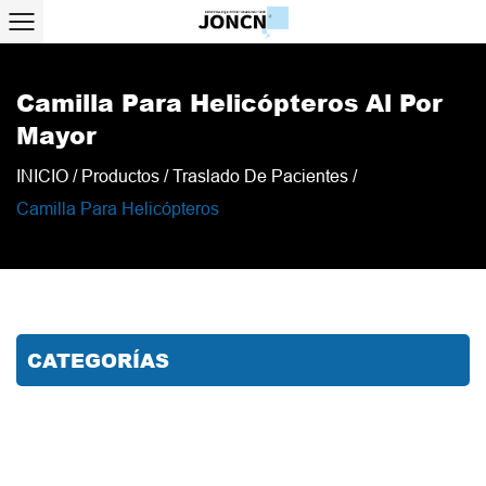
Camilla Para Helicópteros Al Por
Mayor
INICIO
/
Productos
/
Traslado De Pacientes
/
Camilla Para Helicópteros
CATEGORÍAS