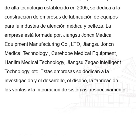
de alta tecnología establecido en 2005, se dedica a la
construcción de empresas de fabricación de equipos
para la industria de atención médica y belleza. La
empresa está formada por: Jiangsu Joncn Medical
Equipment Manufacturing Co., LTD, Jiangsu Joncn
Medical Technology , Carehope Medical Equipment,
Hanlim Medical Technology, Jiangsu Zegao Intelligent
Technology, etc. Estas empresas se dedican a la
investigación y el desarrollo, el diseño, la fabricación,
las ventas y la integración de sistemas, respectivamente.
Nuestra empresa tiene una superficie de 50 acres, con
un área de producción de 48.000 metros cuadrados.
Además, el carrito de belleza para el cuidado médico y
de la salud, la cama de hospital de belleza para el
cuidado médico y de la salud, el botiquín de belleza