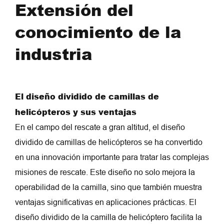
fabricantes y sabemos cómo crear", dedicada a clientes
Extensión del
nacionales y extranjeros a producir productos médicos
conocimiento de la
de salud y belleza de calidad y económicos. e
implementar activamente la transformación inteligente,
industria
2023 como el año de la industrialización inteligente de
JONCN, la construcción de una serie de proyectos
inteligentes comenzará a reducir aún más los costos de
El diseño dividido de camillas de
los productos. ¡Trabajemos juntos para agregar ladrillos
helicópteros y sus ventajas
para la fabricación de una revolución inteligente y crear
En el campo del rescate a gran altitud, el diseño
una economía brillante!
dividido de camillas de helicópteros se ha convertido
en una innovación importante para tratar las complejas
misiones de rescate. Este diseño no solo mejora la
operabilidad de la camilla, sino que también muestra
ventajas significativas en aplicaciones prácticas. El
diseño dividido de la camilla de helicóptero facilita la