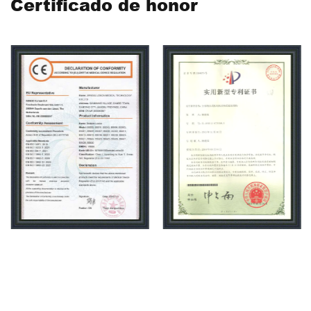
Certificado de honor
para el cuidado médico y de la salud, los productos de la
serie de estantes de belleza para el cuidado médico y
de la salud se exportan a más de 50 países y regiones, y
son ampliamente bienvenidos por el sector público,
privado y hospitales de inversión extranjera, residencias
de ancianos, salones de belleza. Carehope como
empresa de fabricación de alta tecnología
Empresas,
está especializada en investigación y desarrollo de
carros médicos, la empresa se adhiere a la innovación
independiente, utiliza nueva tecnología y nuevos
materiales para mejorar la eficiencia de la producción, el
taller utiliza la línea de montaje de producción industrial
JEMP, con un taller estándar completo de productos
JEMP, un taller de producción no estándar, Taller de
procesamiento de chapa, taller de moldes, taller de