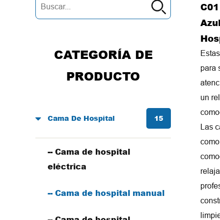
C01
Azu
Hosp
CATEGORÍA DE
Estas
para 
PRODUCTO
atenc
un re
comod
Cama De Hospital
15
Las c
como 
-- Cama de hospital
comod
eléctrica
relaj
profe
-- Cama de hospital manual
const
limpi
-- Cama de hospital