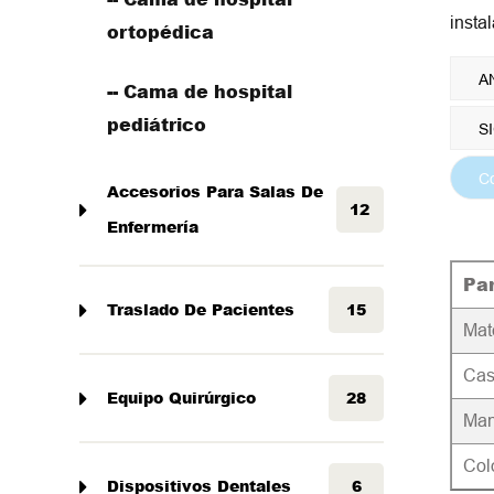
insta
ortopédica
-- Cama de hospital
pediátrico
C
Accesorios Para Salas De
12
Enfermería
Pa
Traslado De Pacientes
15
Mat
Cas
Equipo Quirúrgico
28
Man
Col
Dispositivos Dentales
6