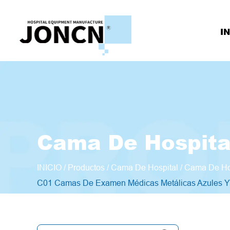
IN
Cama De Hospita
INICIO
/
Productos
/
Cama De Hospital
/
Cama De Ho
C01 Camas De Examen Médicas Metálicas Azules Y C