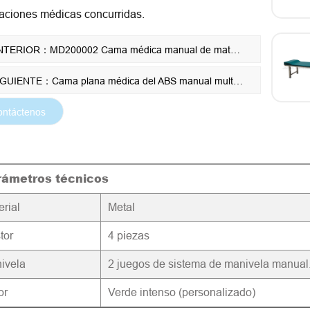
laciones médicas concurridas.
ANTERIOR：MD200002 Cama médica manual de material ABS de 3 funciones
SIGUIENTE：Cama plana médica del ABS manual multifuncional de los muebles del hospital MD200007 para el cuidado paciente
ontáctenos
rámetros técnicos
erial
Metal
tor
4 piezas
ivela
2 juegos de sistema de manivela manual
or
Verde intenso (personalizado)