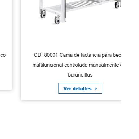
CD180001 Cama de lactancia para bebés
ST
multifuncional controlada manualmente con
barandillas
Ver detalles